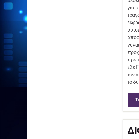
για τ
τραγο
εκφρά
αυτο
αποφ
γυναί
προχ
πρώτ
«Σε Γ
τον δ
το δυ
Σ
ΔΙ