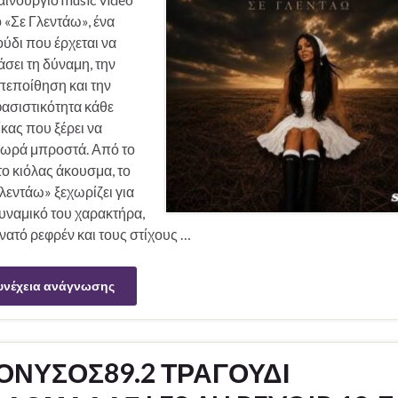
ο «Σε Γλεντάω», ένα
ύδι που έρχεται να
σει τη δύναμη, την
πεποίθηση και την
ασιστικότητα κάθε
κας που ξέρει να
ωρά μπροστά. Από το
ο κιόλας άκουσμα, το
λεντάω» ξεχωρίζει για
υναμικό του χαρακτήρα,
νατό ρεφρέν και τους στίχους …
υνέχεια ανάγνωσης
ΟΝΥΣΟΣ89.2 ΤΡΑΓΟΥΔΙ