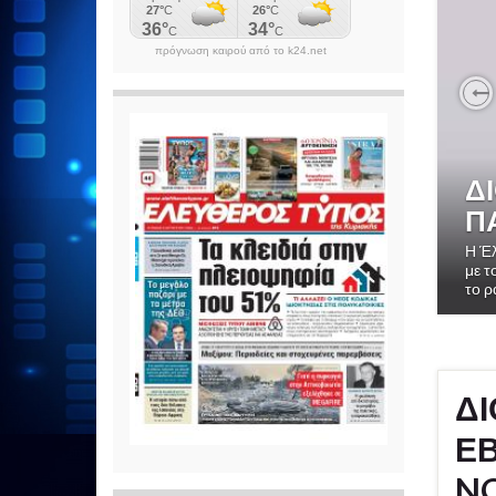
πρόγνωση καιρού από το k24.net
P
Δ
Π
Η Έλ
με τ
το ρ
ΔΙ
Ε
NO