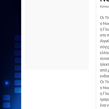
Κατηγ
Οι T
ο Nor
η Γλυ
στο 
Αιγα
σύγχ
ελλη
συνα
ηλεκ
από μ
ενδι
Οι T
ο Nor
η Γλ
τραγο
ένα 