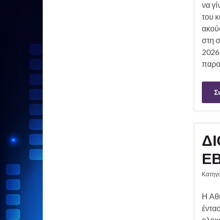
να γί
του κ
ακού
στη 
2026
παρο
Σ
ΔΙ
ΕΒ
Κατηγ
Η Αθη
έντασ
ολοκα