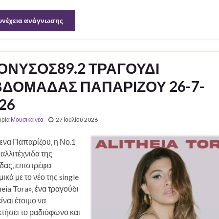
υνέχεια ανάγνωσης
ΟΝΥΣΟΣ89.2 ΤΡΑΓΟΥΔΙ
ΔΟΜΑΔΑΣ ΠΑΠΑΡΙΖΟΥ 26-7-
26
ορία
Μουσικά νέα
27 Ιουλίου 2026
ενα Παπαρίζου, η Νο.1
αλλιτέχνιδα της
δας, επιστρέφει
ικά με το νέο της single
heia Tora», ένα τραγούδι
ίναι έτοιμο να
τήσει το ραδιόφωνο και