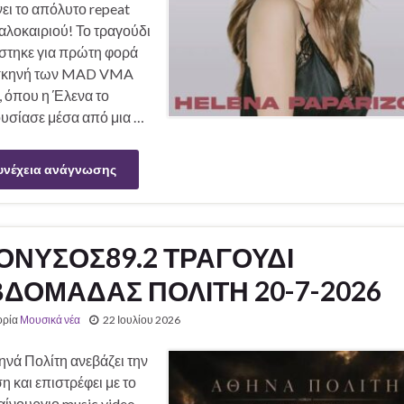
νει το απόλυτο repeat
αλοκαιριού! Το τραγούδι
στηκε για πρώτη φορά
σκηνή των MAD VMA
, όπου η Έλενα το
υσίασε μέσα από μια …
υνέχεια ανάγνωσης
ΟΝΥΣΟΣ89.2 ΤΡΑΓΟΥΔΙ
ΔΟΜΑΔΑΣ ΠΟΛΙΤΗ 20-7-2026
ορία
Μουσικά νέα
22 Ιουλίου 2026
νά Πολίτη ανεβάζει την
η και επιστρέφει με το
ίνουργιο music video