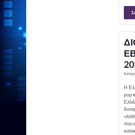
Σ
ΔΙ
ΕΒ
20
Κατηγ
Η Έλ
pop κ
Ελλά
δυναμ
«Alit
που ε
κατακ