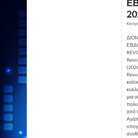
ΕΒ
20
Κατηγ
ΔΙΟΝ
ΕΒΔ
REVO
Revo
(2026
Revoi
καλοκ
κυκλ
μια ν
πολυ
από τ
Αγάπ
υπογ
συνθ