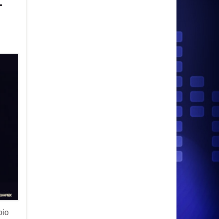
-
οίο