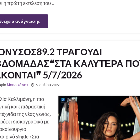
ι η πρώτη εκτέλεση του …
υνέχεια ανάγνωσης
ΟΝΥΣΟΣ89.2 ΤΡΑΓΟΥΔΙ
ΒΔΟΜΑΔΑΣ❝ΣΤΑ ΚΑΛΥΤΕΡΑ ΠΟ
ΚΟΝΤΑΙ❞ 5/7/2026
ορία
Μουσικά νέα
5 Ιουλίου 2026
λία Καλλιμάνη, η πιο
τική και επιδραστική
τέχνιδα της νέας γενιάς,
ρέφει δισκογραφικά με
λοκαίνουργιο
αιρινό single «Στα