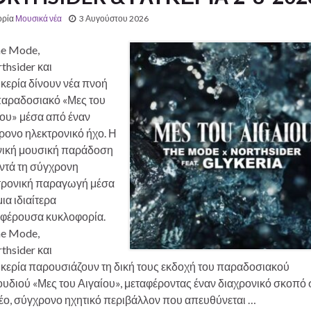
ορία
Μουσικά νέα
3 Αυγούστου 2026
he Mode,
thsider και
κερία δίνουν νέα πνοή
παραδοσιακό «Μες του
ίου» μέσα από έναν
ρονο ηλεκτρονικό ήχο. Η
νική μουσική παράδοση
ντά τη σύγχρονη
τρονική παραγωγή μέσα
ια ιδιαίτερα
αφέρουσα κυκλοφορία.
he Mode,
thsider και
υκερία παρουσιάζουν τη δική τους εκδοχή του παραδοσιακού
υδιού «Μες του Αιγαίου», μεταφέροντας έναν διαχρονικό σκοπό 
νέο, σύγχρονο ηχητικό περιβάλλον που απευθύνεται …