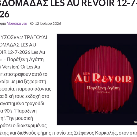
ΔΟΜΑΔΑΣ LES AU REVOIR 12-7
26
ορία
Μουσικά νέα
12 Ιουλίου 2026
ΥΣΟΣ89.2 ΤΡΑΓΟΥΔΙ
ΟΜΑΔΑΣ LES AU
IR 12-7-2026 Les Au
ir – Παράξενη Αγάπη
 Version) Οι Les Au
r επιστρέφουν αυτό το
αίρι με μια ξεχωριστή
οφορία, παρουσιάζοντας
έα δική τους εκδοχή στο
αγαπημένο τραγούδι
α 90’s “Παράξενη
η”. Την μουσική
ράφει ο διακεκριμένος
έτης και διεθνούς φήμης πιανίστας Στέφανος Κορκολής, στον οπ