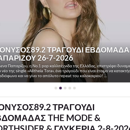
revious
ΙΟΝΥΣΟΣ89.2 ΤΡΑΓΟΥΔΙ ΕΒΔΟΜΑΔΑ
ΑΠΑΡΙΖΟΥ 26-7-2026
ενα Παπαρίζου, η Νο.1 pop καλλιτέχνιδα της Ελλάδας, επιστρέφει δυναμι
ο νέο της single «Alitheia Tora», ένα τραγούδι που είναι έτοιμο να κατακτή
αδιόφωνο και να γίνει το απόλυτο repeat του καλοκαιριού! …
ΟΝΥΣΟΣ89.2 ΤΡΑΓΟΥΔΙ
ΒΔΟΜΑΔΑΣ THE MODE &
RTHSIDER & ΓΛΥΚΕΡΙΑ 2-8-202