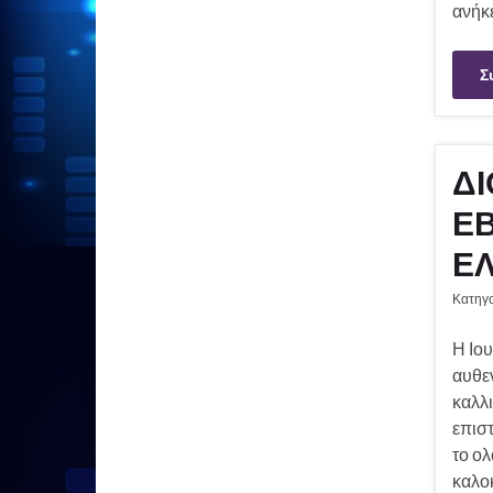
ανήκε
Σ
ΔΙ
Ε
ΕΛ
Κατηγ
Η Ιου
αυθεν
καλλι
επιστ
το ο
καλοκ