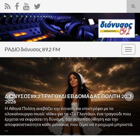
Ενα
φόρ
Search for:
ανα
ΡΑΔΙΟ διόνυσος 89.2 FM
Εναλ
πλοή
ΔΙΟΝΥΣΟΣ89.2 ΤΡΑΓΟΥΔΙ ΕΒΔΟΜΑΔΑΣ ΠΟΛΙΤΗ 20-7-
2026
Previous
Nex
Η Αθηνά Πολίτη ανεβάζει την ένταση και επιστρέφει με το
ολοκαίνουργιο music video για το «Σε Γλεντάω», ένα τραγούδι που
έρχεται να εκφράσει τη δύναμη, την αυτοπεποίθηση και την
αποφασιστικότητα κάθε γυναίκας που ξέρει να προχωρά μπροστά.
…