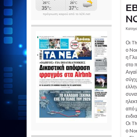
Ε
πρόγνωση καιρού από το k24.net
NO
Κατηγ
Οι T
ο Nor
η Γλυ
στο 
Αιγα
σύγχ
ελλη
συνα
ηλεκ
από μ
ενδι
Οι T
ο Nor