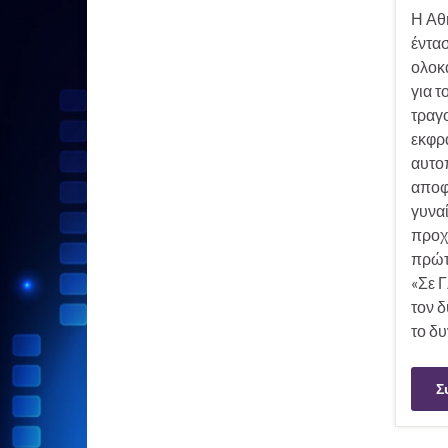
Η Αθη
έντασ
ολοκα
για τ
τραγο
εκφρά
αυτο
αποφ
γυναί
προχ
πρώτ
«Σε Γ
τον δ
το δυ
Σ