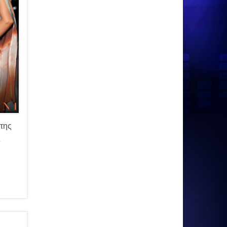
 της
ς