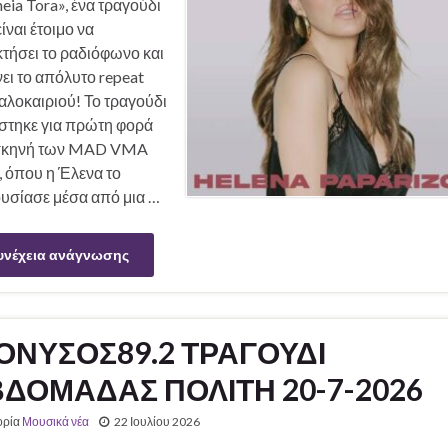
heia Tora», ένα τραγούδι
ίναι έτοιμο να
τήσει το ραδιόφωνο και
νει το απόλυτο repeat
αλοκαιριού! Το τραγούδι
στηκε για πρώτη φορά
σκηνή των MAD VMA
, όπου η Έλενα το
υσίασε μέσα από μια …
υνέχεια ανάγνωσης
ΟΝΥΣΟΣ89.2 ΤΡΑΓΟΥΔΙ
ΔΟΜΑΔΑΣ ΠΟΛΙΤΗ 20-7-2026
ορία
Μουσικά νέα
22 Ιουλίου 2026