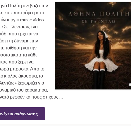
νά Πολίτη ανεβάζει την
η και επιστρέφει με το
ίνουργιο music video
ο «Σε Γλεντάω», ένα
ύδι που έρχεται να
σει τη δύναμη, την
πεποίθηση και την
ασιστικότητα κάθε
κας που ξέρει να
ωρά μπροστά. Από το
ο κιόλας άκουσμα, το
λεντάω» ξεχωρίζει για
υναμικό του χαρακτήρα,
νατό ρεφρέν και τους στίχους …
υνέχεια ανάγνωσης