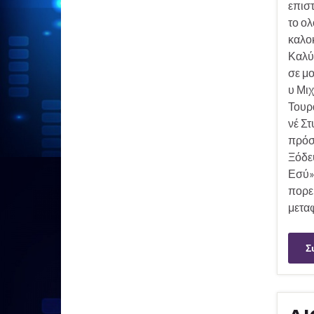
επιστ
το ο
καλοκ
Καλύ
σε μ
υ Μι
Τουρα
νέ Στ
πρόσ
Ξόδε
Εσύ» 
πορεί
μεταφ
Σ