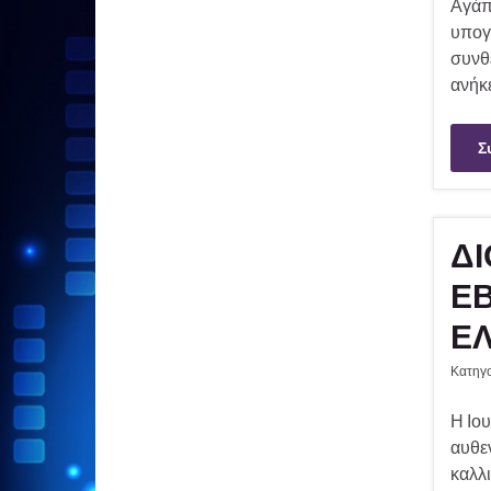
Αγάπ
υπογ
συνθ
ανήκε
Σ
ΔΙ
Ε
ΕΛ
Κατηγ
Η Ιου
αυθεν
καλλι