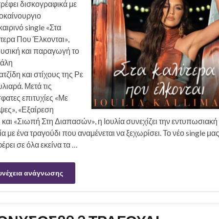
ρέφει δισκογραφικά με
λοκαίνουργιο
αιρινό single «Στα
τερα Που Έλκονται»,
ουσική και παραγωγή το
χάλη
τζίδη και στίχους της Ρε
υλιαρά. Μετά τις
φατες επιτυχίες «Με
ψες», «Εξαίρεση
και «Σιωπή Στη Διαπασών», η Ιουλία συνεχίζει την εντυπωσιακή
α με ένα τραγούδι που αναμένεται να ξεχωρίσει. Το νέο single μα
έρει σε όλα εκείνα τα …
υνέχεια ανάγνωσης