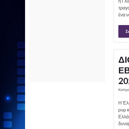
η Γλ
τραγο
ένα 
Σ
ΔΙ
ΕΒ
20
Κατηγ
Η Έλ
pop κ
Ελλά
δυναμ