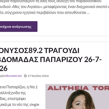
υκερία παρουσιάζουν τη δική τους εκδοχή του παραδοσιακού
υδιού «Μες του Αιγαίου», μεταφέροντας έναν διαχρονικό σκοπό 
νέο, σύγχρονο ηχητικό περιβάλλον που απευθύνεται …
υνέχεια ανάγνωσης
ΟΝΥΣΟΣ89.2 ΤΡΑΓΟΥΔΙ
ΔΟΜΑΔΑΣ ΠΑΠΑΡΙΖΟΥ 26-7-
26
ορία
Μουσικά νέα
27 Ιουλίου 2026
ενα Παπαρίζου, η Νο.1
αλλιτέχνιδα της
δας, επιστρέφει
ικά με το νέο της single