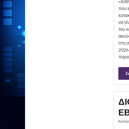
«Alit
που ε
κατακ
να γί
του κ
ακού
στη 
2026
παρο
Σ
ΔΙ
ΕΒ
Κατηγ