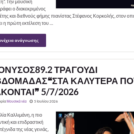
η”. Την μουσική
ράφει ο διακεκριμένος
έτης και διεθνούς φήμης πιανίστας Στέφανος Κορκολής, στον οπ
ι η πρώτη εκτέλεση του …
υνέχεια ανάγνωσης
ΟΝΥΣΟΣ89.2 ΤΡΑΓΟΥΔΙ
ΒΔΟΜΑΔΑΣ❝ΣΤΑ ΚΑΛΥΤΕΡΑ ΠΟ
ΚΟΝΤΑΙ❞ 5/7/2026
ορία
Μουσικά νέα
5 Ιουλίου 2026
λία Καλλιμάνη, η πιο
τική και επιδραστική
τέχνιδα της νέας γενιάς,