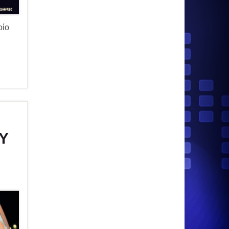
οίο
Υ