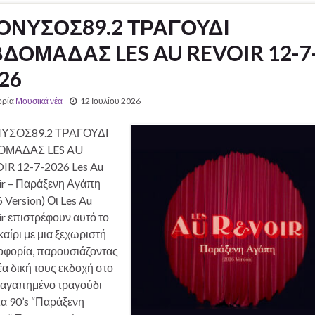
ΟΝΥΣΟΣ89.2 ΤΡΑΓΟΥΔΙ
ΔΟΜΑΔΑΣ LES AU REVOIR 12-7
26
ορία
Μουσικά νέα
12 Ιουλίου 2026
ΥΣΟΣ89.2 ΤΡΑΓΟΥΔΙ
ΟΜΑΔΑΣ LES AU
IR 12-7-2026 Les Au
ir – Παράξενη Αγάπη
 Version) Οι Les Au
r επιστρέφουν αυτό το
αίρι με μια ξεχωριστή
οφορία, παρουσιάζοντας
έα δική τους εκδοχή στο
αγαπημένο τραγούδι
α 90’s “Παράξενη