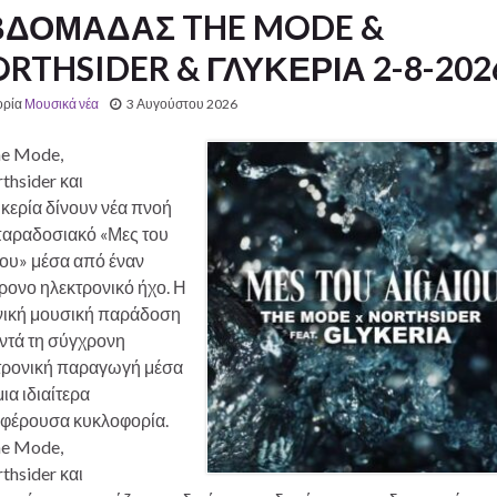
ΒΔΟΜΑΔΑΣ THE MODE &
RTHSIDER & ΓΛΥΚΕΡΙΑ 2-8-202
ορία
Μουσικά νέα
3 Αυγούστου 2026
he Mode,
thsider και
κερία δίνουν νέα πνοή
παραδοσιακό «Μες του
ίου» μέσα από έναν
ρονο ηλεκτρονικό ήχο. Η
νική μουσική παράδοση
ντά τη σύγχρονη
τρονική παραγωγή μέσα
ια ιδιαίτερα
αφέρουσα κυκλοφορία.
he Mode,
thsider και