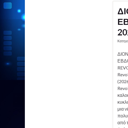
ΔΙ
ΕΒ
20
Κατηγ
ΔΙΟΝ
ΕΒΔ
REVO
Revo
(2026
Revoi
καλοκ
κυκλ
μια ν
πολυ
από τ