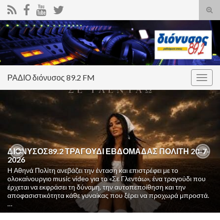
Ενα
φόρ
Search for:
ανα
ΡΑΔΙΟ διόνυσος 89.2 FM
Εναλ
πλοή
ΔΙΟΝΥΣΟΣ89.2 ΤΡΑΓΟΥΔΙ ΕΒΔΟΜΑΔΑΣ ΠΟΛΙΤΗ 20-7-
2026
Previous
Nex
Η Αθηνά Πολίτη ανεβάζει την ένταση και επιστρέφει με το
ολοκαίνουργιο music video για το «Σε Γλεντάω», ένα τραγούδι που
έρχεται να εκφράσει τη δύναμη, την αυτοπεποίθηση και την
αποφασιστικότητα κάθε γυναίκας που ξέρει να προχωρά μπροστά.
…