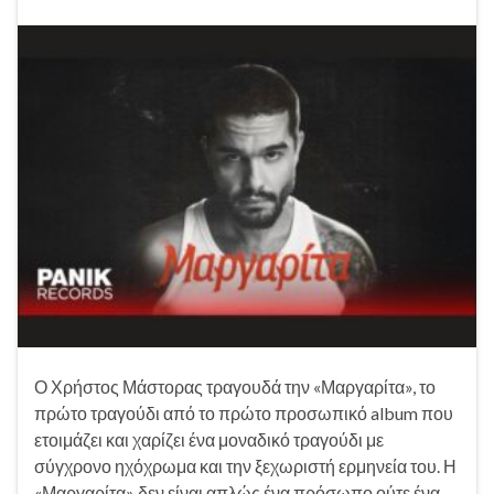
Ο Χρήστος Μάστορας τραγουδά την «Μαργαρίτα», το
πρώτο τραγούδι από το πρώτο προσωπικό album που
ετοιμάζει και χαρίζει ένα μοναδικό τραγούδι με
σύγχρονο ηχόχρωμα και την ξεχωριστή ερμηνεία του. Η
«Μαργαρίτα» δεν είναι απλώς ένα πρόσωπο ούτε ένα