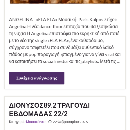
ANGELINA– «ELA ELA» Μουσική: Paris Kalpos Στίχοι:
Angelina Η νέα dance‑floor επιτυχία που θα ξεσηκώσει
τη νύχτα Η Angelina επιστρέφει πιο εκρηκτική από ποτέ
με το νέο της single «ELA ELA», ένα καθαρόαιμο,
σύγχρονο τσιφτετέλι που συνδυάζει αυθεντικό λαϊκό
πάθος με pop παραγωγή, φτιαγμένο για να γίνει viral και
να κατακτήσει τα social media και τις playlists. Μετά τις …
Συνέχεια ανάγνωσης
ΔΙΟΝΥΣΟΣ89.2 ΤΡΑΓΟΥΔΙ
ΕΒΔΟΜΑΔΑΣ 22/2
Κατηγορία
Μουσικά νέα
22 Φεβρουαρίου 2026