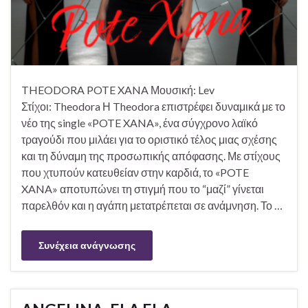
THEODORA POTE XANA Μουσική: Lev
Στίχοι: Theodora Η Theodora επιστρέφει δυναμικά με το
νέο της single «POTE XANA», ένα σύγχρονο λαϊκό
τραγούδι που μιλάει για το οριστικό τέλος μιας σχέσης
και τη δύναμη της προσωπικής απόφασης. Με στίχους
που χτυπούν κατευθείαν στην καρδιά, το «POTE
XANA» αποτυπώνει τη στιγμή που το “μαζί” γίνεται
παρελθόν και η αγάπη μετατρέπεται σε ανάμνηση. Το …
Συνέχεια ανάγνωσης