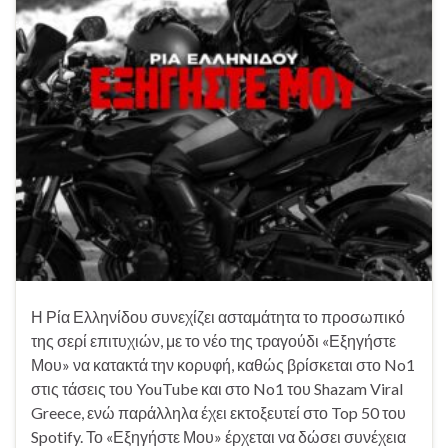
Η Ρία Ελληνίδου συνεχίζει ασταμάτητα το προσωπικό
της σερί επιτυχιών, με το νέο της τραγούδι «Εξηγήστε
Μου» να κατακτά την κορυφή, καθώς βρίσκεται στο No1
στις τάσεις του YouTube και στο No1 του Shazam Viral
Greece, ενώ παράλληλα έχει εκτοξευτεί στο Top 50 του
Spotify. Το «Εξηγήστε Μου» έρχεται να δώσει συνέχεια