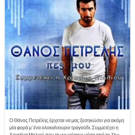
Ο Θάνος Πετρέλης έρχεται να μας ξεσηκώσει για ακόμη
μία φορά μ’ ένα ολοκαίνουριο τραγούδι. Συμμετέχει η
Χριστίνα Μηλιού που τη γνωρίσαμε μέσα από το The