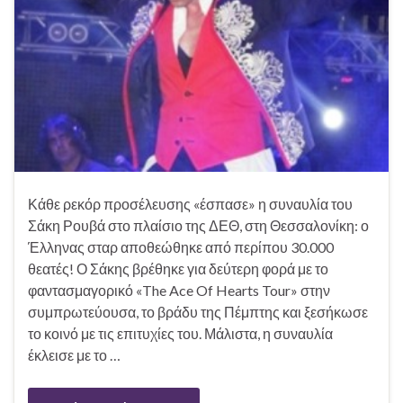
Κάθε ρεκόρ προσέλευσης «έσπασε» η συναυλία του
Σάκη Ρουβά στο πλαίσιο της ΔΕΘ, στη Θεσσαλονίκη: ο
Έλληνας σταρ αποθεώθηκε από περίπου 30.000
θεατές! Ο Σάκης βρέθηκε για δεύτερη φορά με το
φαντασμαγορικό «The Ace Of Hearts Tour» στην
συμπρωτεύουσα, το βράδυ της Πέμπτης και ξεσήκωσε
το κοινό με τις επιτυχίες του. Μάλιστα, η συναυλία
έκλεισε με το …