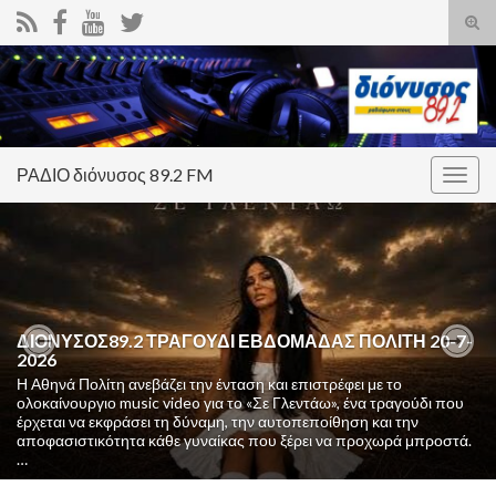
Ενα
φόρ
Search for:
ανα
ΡΑΔΙΟ διόνυσος 89.2 FM
Εναλ
πλοή
ΔΙΟΝΥΣΟΣ89.2 ΤΡΑΓΟΥΔΙ ΕΒΔΟΜΑΔΑΣ ΠΟΛΙΤΗ 20-7-
2026
Previous
Nex
Η Αθηνά Πολίτη ανεβάζει την ένταση και επιστρέφει με το
ολοκαίνουργιο music video για το «Σε Γλεντάω», ένα τραγούδι που
έρχεται να εκφράσει τη δύναμη, την αυτοπεποίθηση και την
αποφασιστικότητα κάθε γυναίκας που ξέρει να προχωρά μπροστά.
…