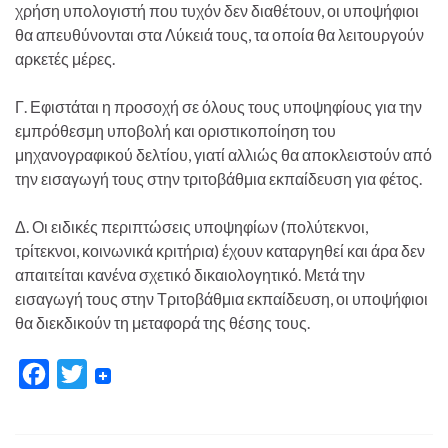
χρήση υπολογιστή που τυχόν δεν διαθέτουν, οι υποψήφιοι
θα απευθύνονται στα Λύκειά τους, τα οποία θα λειτουργούν
αρκετές μέρες.
Γ. Εφιστάται η προσοχή σε όλους τους υποψηφίους για την
εμπρόθεσμη υποβολή και οριστικοποίηση του
μηχανογραφικού δελτίου, γιατί αλλιώς θα αποκλειστούν από
την εισαγωγή τους στην τριτοβάθμια εκπαίδευση για φέτος.
Δ. Οι ειδικές περιπτώσεις υποψηφίων (πολύτεκνοι,
τρίτεκνοι, κοινωνικά κριτήρια) έχουν καταργηθεί και άρα δεν
απαιτείται κανένα σχετικό δικαιολογητικό. Μετά την
εισαγωγή τους στην Τριτοβάθμια εκπαίδευση, οι υποψήφιοι
θα διεκδικούν τη μεταφορά της θέσης τους.
F
T
a
w
c
i