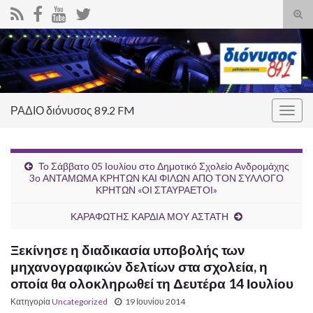
Ενα
φόρ
Search for:
ανα
ΡΑΔΙΟ διόνυσος 89.2 FM
Εναλ
πλοή
Το Σάββατο 05 Ιουλίου στο Δημοτικό Σχολείο Ανδρομάχης
3ο ΑΝΤΑΜΩΜΑ ΚΡΗΤΩΝ ΚΑΙ ΦΙΛΩΝ ΑΠΟ ΤΟΝ ΣΥΛΛΟΓΟ
ΚΡΗΤΩΝ «ΟΙ ΣΤΑΥΡΑΕΤΟΙ»
ΚΑΡΑΦΩΤΗΣ ΚΑΡΔΙΑ ΜΟΥ ΑΣΤΑΤΗ
Ξεκίνησε η διαδικασία υποβολής των
μηχανογραφικών δελτίων στα σχολεία, η
οποία θα ολοκληρωθεί τη Δευτέρα 14 Ιουλίου
Κατηγορία
Uncategorized
19 Ιουνίου 2014