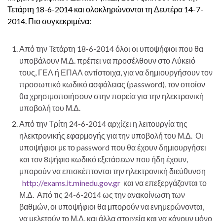
Τετάρτη 18-6-2014 και ολοκληρώνονται τη Δευτέρα 14-7-
2014. Πιο συγκεκριμένα:
Από την Τετάρτη 18-6-2014 όλοι οι υποψήφιοι που θα
υποβάλουν Μ.Δ. πρέπει να προσέλθουν στο Λύκειό
τους, ΓΕΛ ή ΕΠΑΛ αντίστοιχα, για να δημιουργήσουν τον
προσωπικό κωδικό ασφάλειας (password), τον οποίον
θα χρησιμοποιήσουν στην πορεία για την ηλεκτρονική
υποβολή του Μ.Δ.
Από την Τρίτη 24-6-2014 αρχίζει η λειτουργία της
ηλεκτρονικής εφαρμογής για την υποβολή του Μ.Δ. Οι
υποψήφιοι με το password που θα έχουν δημιουργήσει
και τον 8ψήφιο κωδικό εξετάσεων που ήδη έχουν,
μπορούν να επισκέπτονται την ηλεκτρονική διεύθυνση
http://exams.it.minedu.gov.gr
και να επεξεργάζονται το
Μ.Δ. Από τις 24-6-2014 ως την ανακοίνωση των
βαθμών, οι υποψήφιοι θα μπορούν να ενημερώνονται,
να μελετούν το Μ.Δ. και άλλα στοιχεία και να κάνουν μόνο