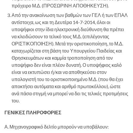
πρόχειρο Μ.Δ. (ΠΡΟΣΩΡΙΝΗ ΑΠΟΘΗΚΕΥΣΗ).
Από την ανακοίνωση των βαθμών των ΓΕΛ ή των ΕΠΑΛ
αντίστοιχα, ως και τη Δευτέρα 14-7-2014, όλοι οι
υποψήφιοι στην ίδια ηλεκτρονική διεύθυνση θα πρέπει
να κλειδώσουν το τελικό τους Μ.Δ. (επιλέγοντας
ΟΡΙΣΤΙΚΟΠΟΙΗΣΗ). Μετά την οριστικοποίηση, το Μ.Δ.
καταχωρίζεται στη βάση του Υπουργείου Παιδείας και
Θρησκευμάτων και καμμία τροποποίηση από τον
υποψήφιο δεν είναι πλέον δυνατή. Ο υποψήφιος καλό
είναι να εκτυπώσει ή/και να αποθηκεύσει στον
υπολογιστή του το οριστικοποιημένο Μ.Δ. (που θα έχει
αποκτήσει αυτόματα και αριθμό πρωτοκόλλου), ώστε
ανά πάσα στιγμή να μπορεί να δει τις τελικές προτιμήσεις
του.
ΓΕΝΙΚΕΣ ΠΛΗΡΟΦΟΡΙΕΣ
Α. Μηχανογραφικό δελτίο μπορούν να υποβάλουν: