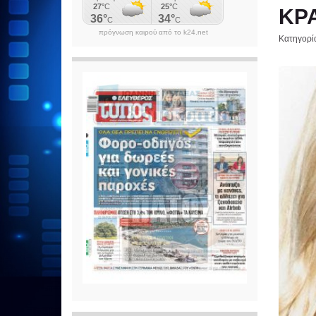
ΚΡ
πρόγνωση καιρού από το k24.net
Κατηγορί