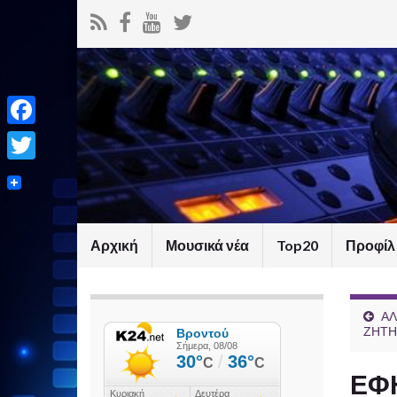
Facebook
Twitter
Αρχική
Μουσικά νέα
Top20
Προφίλ
ΑΛ
ΖΗΤΗ
ΕΦΗ