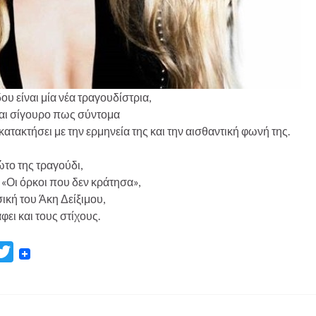
ου είναι μία νέα τραγουδίστρια,
ναι σίγουρο πως σύντομα
κατακτήσει με την ερμηνεία της και την αισθαντική φωνή της.
το της τραγούδι,
ο «Οι όρκοι που δεν κράτησα»,
ική του Άκη Δείξιμου,
ει και τους στίχους.
T
w
i
t