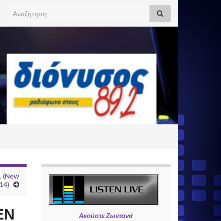
Search for:
… (New
014)
ΕΝ
Ακούστε Ζωντανά