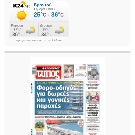
o
e
o
r
k
πρόγνωση καιρού από το k24.net