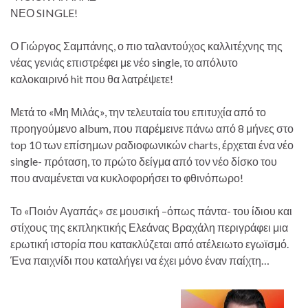
ΝΕΟ SINGLE!
Ο Γιώργος Σαμπάνης, ο πιο ταλαντούχος καλλιτέχνης της
νέας γενιάς επιστρέφει με νέο single, το απόλυτο
καλοκαιρινό hit που θα λατρέψετε!
Μετά το «Μη Μιλάς», την τελευταία του επιτυχία από το
προηγούμενο album, που παρέμεινε πάνω από 8 μήνες στο
top 10 των επίσημων ραδιοφωνικών charts, έρχεται ένα νέο
single- πρόταση, το πρώτο δείγμα από τον νέο δίσκο του
που αναμένεται να κυκλοφορήσει το φθινόπωρο!
Το «Ποιόν Αγαπάς» σε μουσική –όπως πάντα- του ίδιου και
στίχους της εκπληκτικής Ελεάνας Βραχάλη περιγράφει μια
ερωτική ιστορία που κατακλύζεται από ατέλειωτο εγωϊσμό.
Ένα παιχνίδι που καταλήγει να έχει μόνο έναν παίχτη…