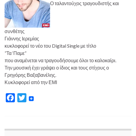
Ο ταλαντούχος τραγουδιστής και
συνθέτης
Γιάννης Ιερεμίας
κυκλοφορεί το νέο του Digital Single με τίτλο
”Τα ‘Παμε”
που αναμένεται να τραγουδήσουμε όλοι το καλοκαίρι.
Την μουσική έχει γράψει ο ίδιος και τους στίχους ο
Γρηγόρης Βαξαβανέλης.
Κυκλοφορεί από την ΕΜΙ
F
T
a
w
c
i
e
t
b
t