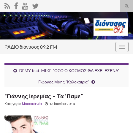
Ενα
φόρ
Search for:
ανα
ΡΑΔΙΟ διόνυσος 89.2 FM
Εναλ
πλοή
DEMY feat. MIKE “ΟΣΟ Ο ΚΟΣΜΟΣ ΘΑ ΕΧΕΙ ΕΣΕΝΑ”
Γιωργος Μαης ”Καλοκαιρια”
“Γιάννης Ιερεμίας – Τα ‘Παμε”
Κατηγορία
Μουσικά νέα
13 Ιουνίου 2014