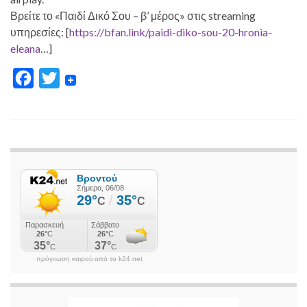
Βρείτε το «Παιδί Δικό Σου – β’ μέρος» στις streaming
υπηρεσίες: [
https://bfan.link/paidi-diko-sou-20-hronia-
eleana
…]
F
T
a
w
c
i
e
t
b
t
o
e
o
r
k
πρόγνωση καιρού από το k24.net