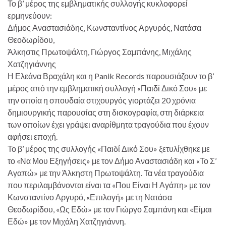
Το β’ μέρος της εμβληματικής συλλογής κυκλοφορεί
ερμηνεύουν:
Δήμος Αναστασιάδης, Κωνσταντίνος Αργυρός, Νατάσα
Θεοδωρίδου,
Άλκηστις Πρωτοψάλτη, Γιώργος Σαμπάνης, Μιχάλης
Χατζηγιάννης
Η Ελεάνα Βραχάλη και η Panik Records παρουσιάζουν το β’
μέρος από την εμβληματική συλλογή «Παιδί Δικό Σου» με
την οποία η σπουδαία στιχουργός γιορτάζει 20 χρόνια
δημιουργικής παρουσίας στη δισκογραφία, στη διάρκεια
των οποίων έχει γράψει αναρίθμητα τραγούδια που έχουν
αφήσει εποχή.
Το β’ μέρος της συλλογής «Παιδί Δικό Σου» ξετυλίχθηκε με
το «Να Μου Εξηγήσεις» με τον Δήμο Αναστασιάδη και «Το Σ’
Αγαπώ» με την Άλκηστη Πρωτοψάλτη. Τα νέα τραγούδια
που περιλαμβάνονται είναι τα «Που Είναι Η Αγάπη» με τον
Κωνσταντίνο Αργυρό, «Επιλογή» με τη Νατάσα
Θεοδωρίδου, «Ως Εδώ» με τον Γιώργο Σαμπάνη και «Είμαι
Εδώ» με τον Μιχάλη Χατζηγιάννη.