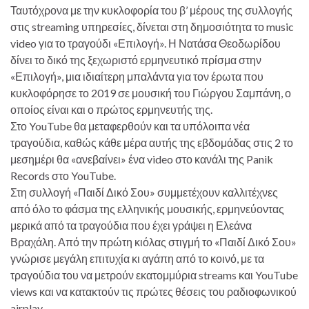
Ταυτόχρονα με την κυκλοφορία του β’ μέρους της συλλογής
στις streaming υπηρεσίες, δίνεται στη δημοσιότητα το music
video για το τραγούδι «Επιλογή». Η Νατάσα Θεοδωρίδου
δίνει το δικό της ξεχωριστό ερμηνευτικό πρίσμα στην
«Επιλογή», μια ιδιαίτερη μπαλάντα για τον έρωτα που
κυκλοφόρησε το 2019 σε μουσική του Γιώργου Σαμπάνη, ο
οποίος είναι και ο πρώτος ερμηνευτής της.
Στο YouTube θα μεταφερθούν και τα υπόλοιπα νέα
τραγούδια, καθώς κάθε μέρα αυτής της εβδομάδας στις 2 το
μεσημέρι θα «ανεβαίνει» ένα video στο κανάλι της Panik
Records στο YouTube.
Στη συλλογή «Παιδί Δικό Σου» συμμετέχουν καλλιτέχνες
από όλο το φάσμα της ελληνικής μουσικής, ερμηνεύοντας
μερικά από τα τραγούδια που έχει γράψει η Ελεάνα
Βραχάλη. Από την πρώτη κιόλας στιγμή το «Παιδί Δικό Σου»
γνώρισε μεγάλη επιτυχία κι αγάπη από το κοινό, με τα
τραγούδια του να μετρούν εκατομμύρια streams και YouTube
views και να κατακτούν τις πρώτες θέσεις του ραδιοφωνικού
airplay.