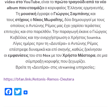
video στο YouTube
, είναι το
πρώτο τραγούδι από το νέο
album που ετοιμάζει
ο κορυφαίος Έλληνας ερμηνευτής.
Τη
μουσική
έγραψε ο
Γιώργος Σαμπάνης
και
τους
στίχους
ο
Νίκος Μωραΐτης
, δύο δημιουργοί με τους
οποίους ο Αντώνης Ρέμος μας έχει χαρίσει τεράστιες
επιτυχίες και στο παρελθόν. Την παραγωγή έκανε ο Γιώργος
Κυβέλλος και την ενορχήστρωση ο Χρήστος Soumka.
Λίγες ημέρες πριν τη «Δευτέρα» ο Αντώνης Ρέμος
επέστρεψε δυναμικά και επί σκηνής, καθώς ξεκίνησαν
οι
εμφανίσεις
του στο
Nox
με τον
Χρήστο Μάστορα
, σε μια
σύμπραξη κορυφής που ξεχωρίζει.
Βρείτε τη «Δευτέρα» στις streaming υπηρεσίες:
https://bfan.link/Antonis-Remos-Deutera
F
T
a
w
c
i