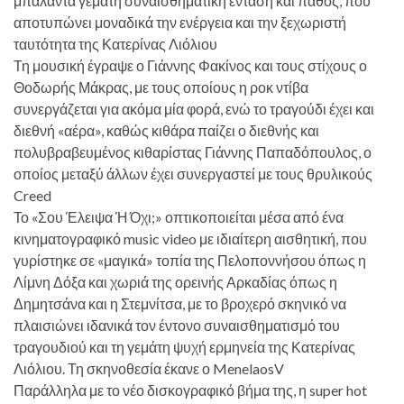
μπαλάντα γεμάτη συναισθηματική ένταση και πάθος, που
αποτυπώνει μοναδικά την ενέργεια και την ξεχωριστή
ταυτότητα της Κατερίνας Λιόλιου
Τη μουσική έγραψε ο Γιάννης Φακίνος και τους στίχους ο
Θοδωρής Μάκρας, με τους οποίους η ροκ ντίβα
συνεργάζεται για ακόμα μία φορά, ενώ το τραγούδι έχει και
διεθνή «αέρα», καθώς κιθάρα παίζει ο διεθνής και
πολυβραβευμένος κιθαρίστας Γιάννης Παπαδόπουλος, ο
οποίος μεταξύ άλλων έχει συνεργαστεί με τους θρυλικούς
Creed
Το «Σου Έλειψα Ή Όχι;» οπτικοποιείται μέσα από ένα
κινηματογραφικό music video με ιδιαίτερη αισθητική, που
γυρίστηκε σε «μαγικά» τοπία της Πελοποννήσου όπως η
Λίμνη Δόξα και χωριά της ορεινής Αρκαδίας όπως η
Δημητσάνα και η Στεμνίτσα, με το βροχερό σκηνικό να
πλαισιώνει ιδανικά τον έντονο συναισθηματισμό του
τραγουδιού και τη γεμάτη ψυχή ερμηνεία της Κατερίνας
Λιόλιου. Τη σκηνοθεσία έκανε ο MenelaosV
Παράλληλα με το νέο δισκογραφικό βήμα της, η super hot