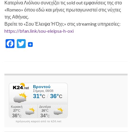
Κατερίνα Λιόλιου συνεχίζει τις sold out εμφανίσεις της στο
«Romeo» όπου εδώ και μήνες πρωταγωνιστεί στις νύχτες
της Αθήνας.
Βρείτε το «Σου Έλειψα Ή Όχι;» στις streaming υπηρεσίες:
https://bfan.link/sou-eleipsa-h-oxi
F
T
a
w
c
i
e
t
b
t
o
e
o
r
k
πρόγνωση καιρού από το k24.net