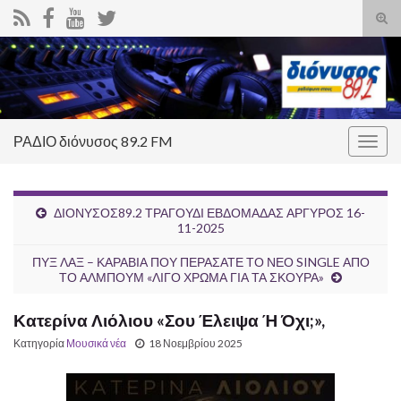
Ενα
φόρ
Search for:
ανα
ΡΑΔΙΟ διόνυσος 89.2 FM
Εναλ
πλοή
ΔΙΟΝΥΣΟΣ89.2 ΤΡΑΓΟΥΔΙ ΕΒΔΟΜΑΔΑΣ ΑΡΓΥΡΟΣ 16-
11-2025
ΠΥΞ ΛΑΞ – ΚΑΡΑΒΙΑ ΠΟΥ ΠΕΡΑΣΑΤΕ ΤΟ ΝΕΟ SINGLE ΑΠΟ
ΤΟ ΑΛΜΠΟΥΜ «ΛΙΓΟ ΧΡΩΜΑ ΓΙΑ ΤΑ ΣΚΟΥΡΑ»
Κατερίνα Λιόλιου «Σου Έλειψα Ή Όχι;»,
Κατηγορία
Μουσικά νέα
18 Νοεμβρίου 2025