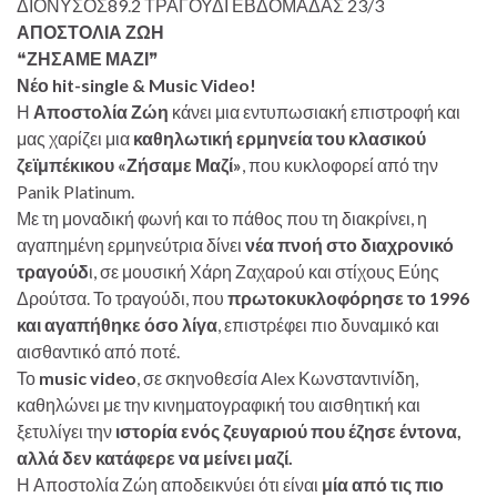
ΔΙΟΝΥΣΟΣ89.2 ΤΡΑΓΟΥΔΙ ΕΒΔΟΜΑΔΑΣ 23/3
ΑΠΟΣΤΟΛΙΑ ΖΩΗ
❝
ΖΗΣΑΜΕ ΜΑΖΙ
❞
Νέο hit-single & Music Video!
Η
Αποστολία Ζώη
κάνει μια εντυπωσιακή επιστροφή και
μας χαρίζει μια
καθηλωτική ερμηνεία του κλασικού
ζεϊμπέκικου «Ζήσαμε Μαζί»
, που κυκλοφορεί από την
Panik Platinum.
Με τη μοναδική φωνή και το πάθος που τη διακρίνει, η
αγαπημένη ερμηνεύτρια δίνει
νέα πνοή στο διαχρονικό
τραγούδ
ι, σε μουσική Χάρη Ζαχαρoύ και στίχους Εύης
Δρούτσα. Το τραγούδι, που
πρωτοκυκλοφόρησε το 1996
και αγαπήθηκε όσο λίγα
, επιστρέφει πιο δυναμικό και
αισθαντικό από ποτέ.
Το
music video
, σε σκηνοθεσία Alex Κωνσταντινίδη,
καθηλώνει με την κινηματογραφική του αισθητική και
ξετυλίγει την
ιστορία ενός ζευγαριού που έζησε έντονα,
αλλά δεν κατάφερε να μείνει μαζί.
Η Αποστολία Ζώη αποδεικνύει ότι είναι
μία από τις πιο