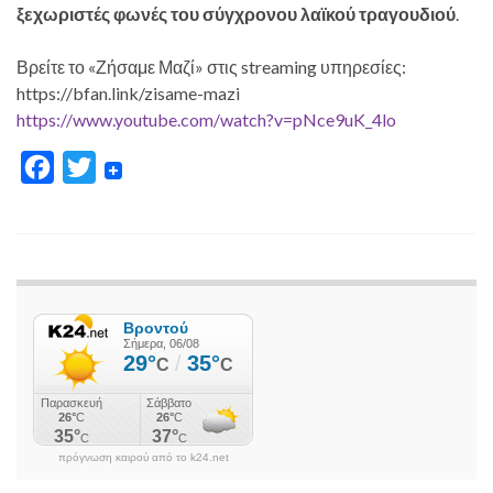
ξεχωριστές φωνές του σύγχρονου λαϊκού τραγουδιού
.
Βρείτε το «Ζήσαμε Μαζί» στις streaming υπηρεσίες:
https://bfan.link/zisame-mazi
https://www.youtube.com/watch?v=pNce9uK_4lo
F
T
a
w
c
i
e
t
b
t
o
e
o
r
k
πρόγνωση καιρού από το k24.net