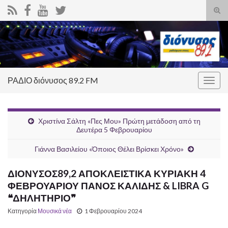
Ενα
φόρ
Search for:
ανα
ΡΑΔΙΟ διόνυσος 89.2 FM
Εναλ
πλοή
Χριστίνα Σάλτη «Πες Μου» Πρώτη μετάδοση από τη
Δευτέρα 5 Φεβρουαρίου
Γιάννα Βασιλείου «Όποιος Θέλει Βρίσκει Χρόνο»
ΔΙΟΝΥΣΟΣ89,2 ΑΠΟΚΛΕΙΣΤΙΚΑ ΚΥΡΙΑΚΗ 4
ΦΕΒΡΟΥΑΡΙΟΥ ΠΑΝΟΣ ΚΑΛΙΔΗΣ & LIBRA G
❝ΔΗΛΗΤΗΡΙΟ❞
Κατηγορία
Μουσικά νέα
1 Φεβρουαρίου 2024