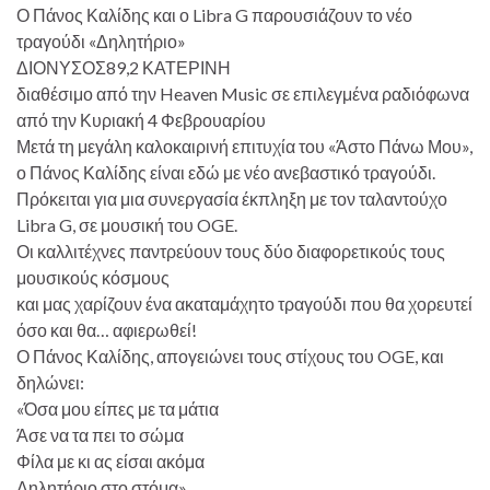
Ο Πάνος Καλίδης και ο Libra G παρουσιάζουν το νέο
τραγούδι «Δηλητήριο»
ΔΙΟΝΥΣΟΣ89,2 ΚΑΤΕΡΙΝΗ
διαθέσιμο από την Heaven Music σε επιλεγμένα ραδιόφωνα
από την Κυριακή 4 Φεβρουαρίου
Μετά τη μεγάλη καλοκαιρινή επιτυχία του «Άστο Πάνω Μου»,
ο Πάνος Καλίδης είναι εδώ με νέο ανεβαστικό τραγούδι.
Πρόκειται για μια συνεργασία έκπληξη με τον ταλαντούχο
Libra G, σε μουσική του OGE.
Οι καλλιτέχνες παντρεύουν τους δύο διαφορετικούς τους
μουσικούς κόσμους
και μας χαρίζουν ένα ακαταμάχητο τραγούδι που θα χορευτεί
όσο και θα… αφιερωθεί!
Ο Πάνος Καλίδης, απογειώνει τους στίχους του OGE, και
δηλώνει:
«Όσα μου είπες με τα μάτια
Άσε να τα πει το σώμα
Φίλα με κι ας είσαι ακόμα
Δηλητήριο στο στόμα»