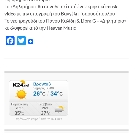
Το «Δηλητήριο» θα συνοδευτεί από ένα εκρηκτικό music
video με την υπογραφή του Βαγγέλη Τσαουσόπουλου
Το νέο τραγούδι του Πάνου Καλίδη & Libra G – «Δηλητήριο»
κυκλοφορεί από την Heaven Music
F
T
a
w
c
i
e
t
b
t
o
e
o
r
k
πρόγνωση καιρού από το k24.net